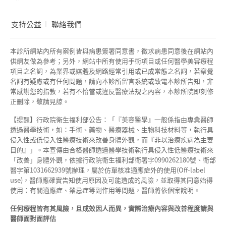
支持公益
聯絡我們
本診所網站內所有案例皆與病患簽署同意書，徵求病患同意後在網站內
供網友做為參考；另外，網站中所有使用手術項目或任何醫學美容療程
項目之名詞，為業界或媒體及網路經常引用或已成常態之名詞，若察覺
名詞有疑慮或有任何問題，請向本診所留言系統或致電本診所告知，非
常感謝您的指教，若有不恰當或違反醫療法規之內容，本診所院即刻修
正刪除，敬請見諒。
【提醒】行政院衛生福利部公告：「『美容醫學』一般係指由專業醫師
透過醫學技術，如：手術、藥物、醫療器械、生物科技材料等，執行具
侵入性或低侵入性醫療技術來改善身體外觀，而『非以治療疾病為主要
目的』」。本宣傳由合格醫師透過醫學技術執行具侵入性低醫療技術來
「改善」身體外觀，依據行政院衛生福利部衛署字0990262180號、衛部
醫字第1031662939號辦理，屬於仿單核准適應症外的使用(Off-label
use)，醫師應確實告知使用原因及可能造成的風險，並取得其同意始得
使用：有關適應症、禁忌症等副作用等問題，醫師將依個案說明。
任何療程皆有其風險，且成效因人而異，實際治療內容與改善程度請與
醫師面對面評估