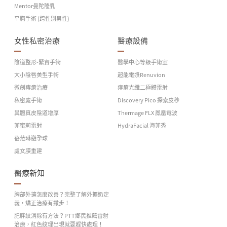
Mentor曼陀隆乳
平胸手術 (跨性別男性)
女性私密治療
醫療設備
陰道整形-緊實手術
醫學中心等級手術室
大小陰唇美型手術
超能電漿Renuvion
微創痔瘡治療
痔瘡光纖二極體雷射
私密處手術
Discovery Pico 探索皮秒
異體真皮陰道增厚
Thermage FLX 鳳凰電波
菲蜜莉雷射
HydraFacial 海菲秀
蓓菈琳避孕球
處女膜重建
醫療新知
胸部外擴怎麼改善？完整了解外擴奶定
義，矯正治療有撇步！
肥胖紋消除有方法？PTT鄉民推薦雷射
治療，紅色紋理出現就要趕快處理！