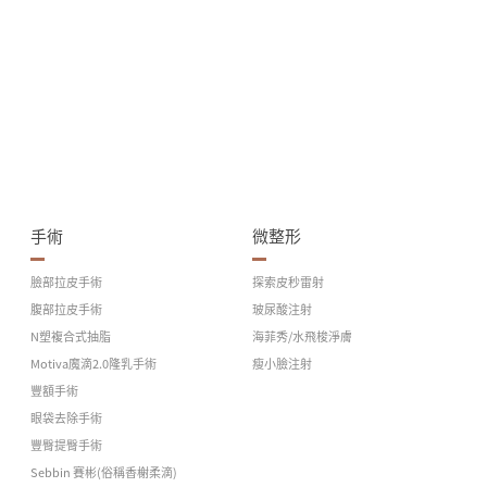
手術
微整形
臉部拉皮手術
探索皮秒雷射
腹部拉皮手術
玻尿酸注射
N塑複合式抽脂
海菲秀/水飛梭淨膚
Motiva魔滴2.0隆乳手術
瘦小臉注射
豐額手術
眼袋去除手術
豐臀提臀手術
Sebbin 賽彬(俗稱香榭柔滴)