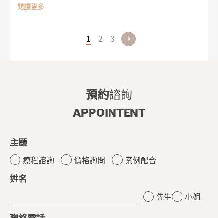
閱讀更多
增生，讓肌膚保持緊緻年輕！
1
2
3
預約
諮詢
APPOINTENT
主題
療程諮詢
價格詢問
案例配合
姓名
先生
小姐
聯絡電話