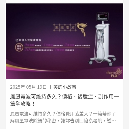
2025年 05月 19日
美的小故事
鳳凰電波可維持多久？價格、後遺症、副作用一
篇全攻略！
鳳凰電波可維持多久？價格費用落差大？一篇帶你了
解鳳凰電波除皺的秘密，讓妳告別凹陷衰老肌，透過
單極電波從皮膚表面做3D式容積加熱，刺激膠原蛋白