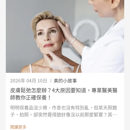
你清楚掌握接下來該怎麼做。
2026年 04月 10日
美的小故事
皮膚鬆弛怎麼辦？4大原因要知道，專業醫美醫
師教你正確保養！
明明保養品沒少擦、作息也沒有特別亂，但某天照鏡
子、拍照，卻突然覺得臉好像沒以前那麼緊實？其
實，皮膚鬆弛不是一下子出現的，常見原因可能和年
閱讀更多
齡增長、膠原蛋白流失、紫外線傷害，甚至生活習慣