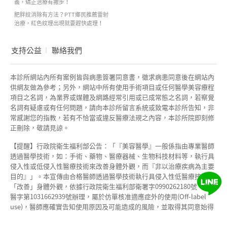
義，矯正治療有撇步！
肥胖紋消除有方法？PTT鄉民推薦雷射
治療，紅色紋理出現就要趕快處理！
支持公益
聯絡我們
本診所網站內所有案例皆與病患簽署同意書，徵求病患同意後在網站內
供網友做為參考；另外，網站中所有使用手術項目或任何醫學美容療程
項目之名詞，為業界或媒體及網路經常引用或已成常態之名詞，若察覺
名詞有疑慮或有任何問題，請向本診所留言系統或致電本診所告知，非
常感謝您的指教，若有不恰當或違反醫療法規之內容，本診所院即刻修
正刪除，敬請見諒。
【提醒】行政院衛生福利部公告：「『美容醫學』一般係指由專業醫師
透過醫學技術，如：手術、藥物、醫療器械、生物科技材料等，執行具
侵入性或低侵入性醫療技術來改善身體外觀，而『非以治療疾病為主要
目的』」。本宣傳由合格醫師透過醫學技術執行具侵入性低醫療技術來
「改善」身體外觀，依據行政院衛生福利部衛署字0990262180號、衛部
醫字第1031662939號辦理，屬於仿單核准適應症外的使用(Off-label
use)，醫師應確實告知使用原因及可能造成的風險，並取得其同意始得
使用：有關適應症、禁忌症等副作用等問題，醫師將依個案說明。