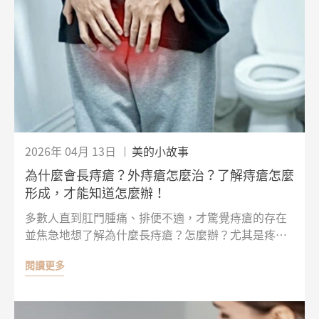
2026年 04月 13日
美的小故事
為什麼會長痔瘡？外痔瘡怎麼治？了解痔瘡怎麼
形成，才能知道怎麼辦！
多數人直到肛門腫痛、排便不適，才驚覺痔瘡的存在
並焦急地想了解為什麼長痔瘡？怎麼辦？尤其是疼痛
明顯的外痔，怎麼治療更是關注焦點。其實，痔瘡不
閱讀更多
是突然形成的，很多時候都和長期的生活習慣與身體
負擔累積有關。這篇文章會帶你了解為什麼會長痔
瘡、形成的原因，以及日常照護與後續處理方向，幫