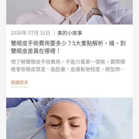
2026年 07月 31日
美的小故事
雙眼皮手術費用要多少？5大重點解析，縫、割
雙眼皮差異在哪裡！
想了解雙眼皮手術費用，不能只看單一價格。實際價
格會依眼皮厚度、脂肪量、皮膚鬆弛程度、眼型條
件，以及是否需要合併其他眼部手術而有所不同。縫
閱讀更多
雙眼皮與割雙眼皮在手術方式、恢復時間、適合對象
和費用上也有明顯差異。如果只比價格，卻沒有先確
認自己的眼皮條件，術後效果也可能與原本期待有所
落差！