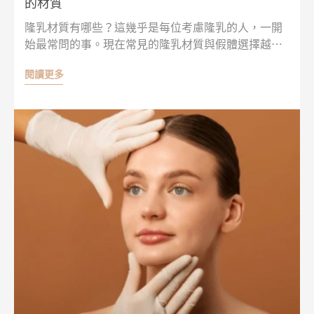
的材質
隆乳材質有哪些？這幾乎是每位考慮隆乳的人，一開
始最常問的事。現在常見的隆乳材質與假體選擇越來
越多，不僅外型不同，柔軟度、支撐感、胸型呈現，
閱讀更多
甚至摸起來的手感也會有差異。與其只看單一材質好
不好，不如先搞懂4大熱門假體各自的特色，再配合自
身條件與醫師評估，才能比較清楚哪一種隆乳材質更
適合自己，做出更安心、也更有方向的選擇！