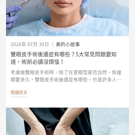
2026年 07月 30日
美的小故事
雙眼皮手術後遺症有哪些？5大常見問題要知
道，術前必讀沒煩惱！
考慮做雙眼皮手術時，除了在意眼型是否自然、恢復
期要多久，雙眼皮手術後遺症有哪些，也是許多人擔
心的問題。術後可能出現腫脹、瘀青、緊繃、暫時性
閱讀更多
大小眼、疤痕或肉條感，但這些變化不一定都代表手
術失敗，有些屬於恢復期間的正常反應，會隨著組織
逐漸消腫而改善。