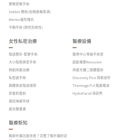
豐臀提臀手術
Sebbin 賽彬(俗稱香榭柔滴)
Mentor曼陀隆乳
平胸手術 (跨性別男性)
女性私密治療
醫療設備
陰道整形-緊實手術
醫學中心等級手術室
大小陰唇美型手術
超能電漿Renuvion
微創痔瘡治療
痔瘡光纖二極體雷射
私密處手術
Discovery Pico 探索皮秒
異體真皮陰道增厚
Thermage FLX 鳳凰電波
菲蜜莉雷射
HydraFacial 海菲秀
蓓菈琳避孕球
處女膜重建
醫療新知
胸部外擴怎麼改善？完整了解外擴奶定