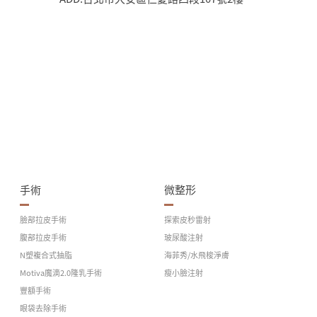
手術
微整形
臉部拉皮手術
探索皮秒雷射
腹部拉皮手術
玻尿酸注射
N塑複合式抽脂
海菲秀/水飛梭淨膚
Motiva魔滴2.0隆乳手術
瘦小臉注射
豐額手術
眼袋去除手術