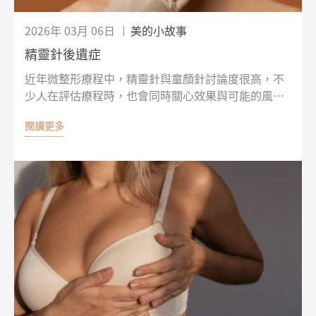
2026年 03月 06日
美的小故事
精靈針後遺症
近年微整形療程中，精靈針與童顏針討論度很高，不
少人在評估療程時，也會同時關心效果與可能的風
險。像是精靈針、童顏針會失敗產生後遺症嗎？精靈
閱讀更多
針、童顏針優缺點有哪些？這些都是門診諮詢時常被
提出的問題。其實不同填充材質、施打層次與個人條
件，都可能影響最終呈現與恢復狀況。若在療程前能
先了解常見狀況與可能風險，評估時也會更安心！