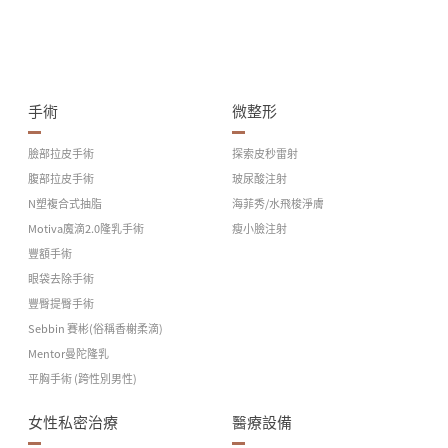
手術
微整形
臉部拉皮手術
探索皮秒雷射
腹部拉皮手術
玻尿酸注射
N塑複合式抽脂
海菲秀/水飛梭淨膚
Motiva魔滴2.0隆乳手術
瘦小臉注射
豐額手術
眼袋去除手術
豐臀提臀手術
Sebbin 賽彬(俗稱香榭柔滴)
Mentor曼陀隆乳
平胸手術 (跨性別男性)
女性私密治療
醫療設備