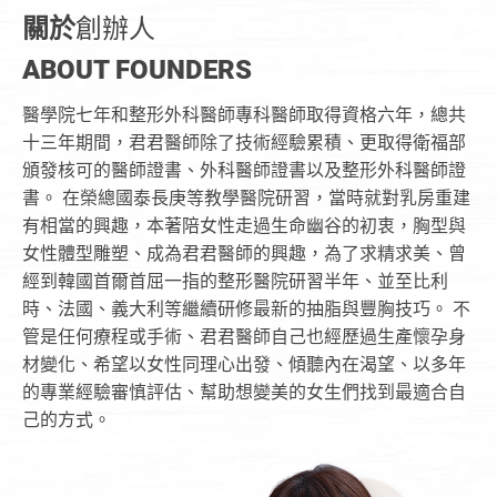
關於
創辦人
ABOUT FOUNDERS
醫學院七年和整形外科醫師專科醫師取得資格六年，總共
十三年期間，君君醫師除了技術經驗累積、更取得衛福部
頒發核可的醫師證書、外科醫師證書以及整形外科醫師證
書。 在榮總國泰長庚等教學醫院研習，當時就對乳房重建
有相當的興趣，本著陪女性走過生命幽谷的初衷，胸型與
女性體型雕塑、成為君君醫師的興趣，為了求精求美、曾
經到韓國首爾首屈一指的整形醫院研習半年、並至比利
時、法國、義大利等繼續研修最新的抽脂與豐胸技巧。 不
管是任何療程或手術、君君醫師自己也經歷過生產懷孕身
材變化、希望以女性同理心出發、傾聽內在渴望、以多年
的專業經驗審慎評估、幫助想變美的女生們找到最適合自
己的方式。