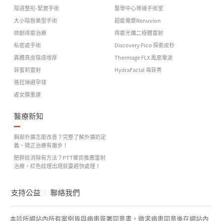
陰道整形-緊實手術
醫學中心等級手術室
大小陰唇美型手術
超能電漿Renuvion
微創痔瘡治療
痔瘡光纖二極體雷射
私密處手術
Discovery Pico 探索皮秒
異體真皮陰道增厚
Thermage FLX 鳳凰電波
菲蜜莉雷射
HydraFacial 海菲秀
蓓菈琳避孕球
處女膜重建
醫療新知
胸部外擴怎麼改善？完整了解外擴奶定
義，矯正治療有撇步！
肥胖紋消除有方法？PTT鄉民推薦雷射
治療，紅色紋理出現就要趕快處理！
支持公益
聯絡我們
本診所網站內所有案例皆與病患簽署同意書，徵求病患同意後在網站內