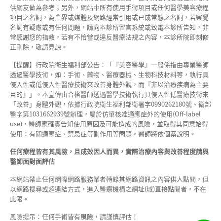
供網友做為參考；另外，網站中所有使用手術項目或任何醫學美容療程
項目之名詞，為業界或媒體及網路經常引用或已成常態之名詞，若察覺
名詞有疑慮或有任何問題，請向本診所留言系統或致電本診所告知，非
常感謝您的指教，若有不恰當或違反醫療法規之內容，本診所院即刻修
正刪除，敬請見諒。
【提醒】行政院衛生福利部公告：「『美容醫學』一般係指由專業醫師
透過醫學技術，如：手術、藥物、醫療器械、生物科技材料等，執行具
侵入性或低侵入性醫療技術來改善身體外觀，而『非以治療疾病為主要
目的』」。本宣傳由合格醫師透過醫學技術執行具侵入性低醫療技術來
「改善」身體外觀，依據行政院衛生福利部衛署字0990262180號、衛部
醫字第1031662939號辦理，屬於仿單核准適應症外的使用(Off-label
use)，醫師應確實告知使用原因及可能造成的風險，並取得其同意始得
使用：有關適應症、禁忌症等副作用等問題，醫師將依個案說明。
任何療程皆有其風險，且成效因人而異，實際治療內容與改善程度請與
醫師面對面評估
本網站禁止任何網際網路服務業者轉錄其網路資訊之內容供人點閱，但
以網路搜尋或超連結方式，進入醫療機構之網址(域)直接點閱者，不在
此限。
風險提示：任何手術皆有風險，請謹慎評估！