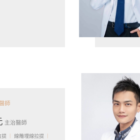
醫師
元
主治醫師
拉提
線雕埋線拉提