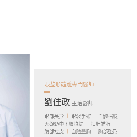
眼整形體雕專門醫師
劉佳政
主治醫師
眼部美形
眼袋手術
自體補臉
天鵝頸中下臉拉提
抽脂補脂
腹部拉皮
自體豐胸
胸部整形