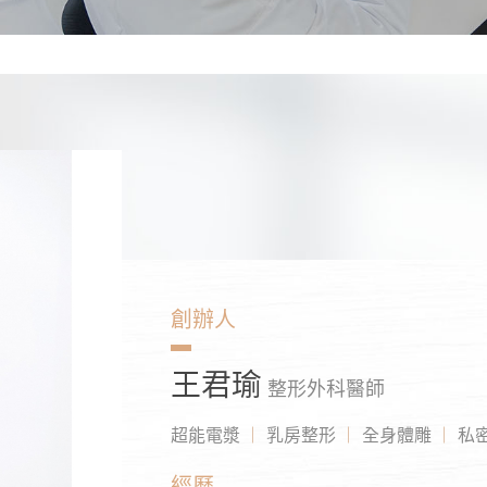
創辦人
王君瑜
整形外科醫師
超能電漿
乳房整形
全身體雕
私
經歷