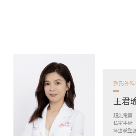
整形外科
王君
超能電漿
私密手術
痔瘡微整