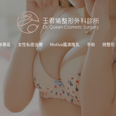
咪專區
女性私密治療
Motiva魔滴隆乳
手術
微整形