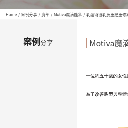
Home
案例分享
胸部
Motiva魔滴隆乳
乳癌術後乳房重建重修
案例
Motiva
分享
一位約五十歲的女性
為了改善胸型與整體