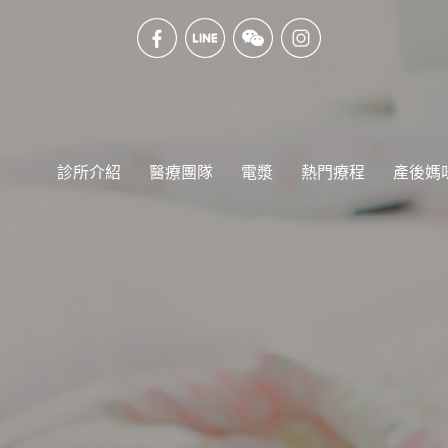
診所介紹
醫療團隊
電漿
熱門療程
產後媽