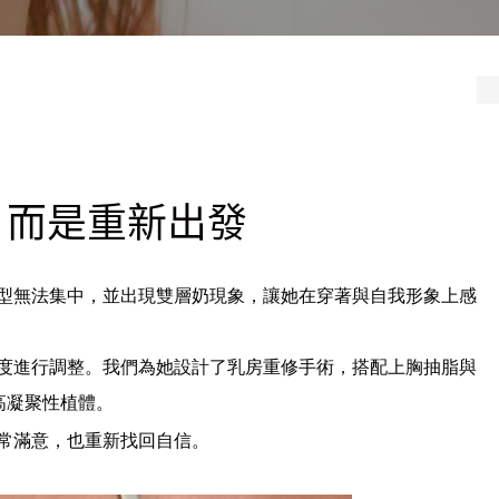
，而是重新出發
型無法集中，並出現雙層奶現象，讓她在穿著與自我形象上感
度進行調整。我們為她設計了乳房重修手術，搭配上胸抽脂與
c高凝聚性植體。
常滿意，也重新找回自信。