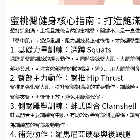
蜜桃臀健身核心指南：打造飽
想打造飽滿、上提且線條自然的蜜桃臀，關鍵不只是一直做
「臀中肌」。透過重訓、阻力訓練與正確恢復，才能讓臀型
1. 基礎力量訓練：深蹲 Squats
深蹲是臀腿訓練的經典動作，可同時鍛鍊臀大肌、大腿前側
部參與感，可注意髖部向後推的幅度，避免只用大腿前側發
2. 臀部主力動作：臀推 Hip Thrust
臀推是強化臀大肌、提升臀部飽滿度的重要動作。訓練時可
臀部夾緊，再慢慢下放，避免用腰部代償。
3. 側臀雕塑訓練：蚌式開合 Clamshell
蚌式開合主要訓練臀中肌，有助於改善臀部側邊線條，讓臀
為訓練前的臀部啟動動作。
4. 補充動作：羅馬尼亞硬舉與後踢腿