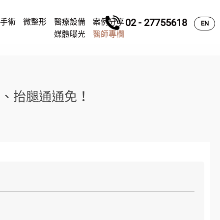
手術
微整形
醫療設備
案例分享
02 - 27755618
EN
媒體曝光
醫師專欄
蹲、抬腿通通免！