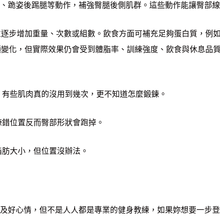
、跪姿後踢腿等動作，補強臀腿後側肌群。這些動作能讓臀部線
練，並逐步增加重量、次數或組數。飲食方面可補充足夠蛋白質，
較明顯變化，但實際效果仍會受到體脂率、訓練強度、飲食與休息品
，有些肌肉真的沒用到幾次，更不知道怎麼鍛鍊。
練錯位置反而臀部形狀會跑掉。
脂肪大小，但位置沒辦法。
及好心情，但不是人人都是專業的健身教練，如果妳想要一步登