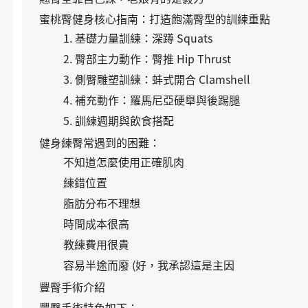
蜜桃臀健身核心指南：打造飽滿臀型的訓練重點
1. 基礎力量訓練：深蹲 Squats
2. 臀部主力動作：臀推 Hip Thrust
3. 側臀雕塑訓練：蚌式開合 Clamshell
4. 補充動作：羅馬尼亞硬舉與後踢腿
5. 訓練週期與飲食搭配
健身練臀常遇到的困難：
不知道怎麼使用正確肌肉
練錯位置
脂肪分布不理想
時間成本很高
教練費用很貴
容易半途而廢 (好，我承認這是主因
豐臀手術介紹
豐臀手術特色如下：