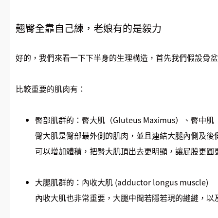
翹臀全靠自己練，老娘有的是毅力
好的，我們來看一下下半身的生理構造，首先我們假設骨盆
比較重要的肌肉有：
臀部肌群的：臀大肌（Gluteus Maximus）、臀中肌（Gl
臀大肌是臀部最外側的肌肉，並且連結大腿內側及後
可以增加體積，把臀大肌頂出去更明顯，讓屁股更圓
大腿肌群的：內收大肌 (adductor longus muscle)
內收大肌也非常重要，大腿中間若隱若現的縫縫，以