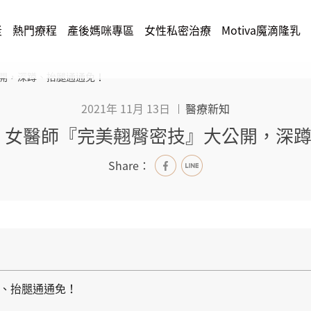
漿
熱門療程
產後媽咪專區
女性私密治療
Motiva魔滴隆乳
公開，深蹲、抬腿通通免！
2021年 11月 13日
醫療新知
t? 女醫師『完美翹臀密技』大公開，深
Share：
蹲、抬腿通通免！