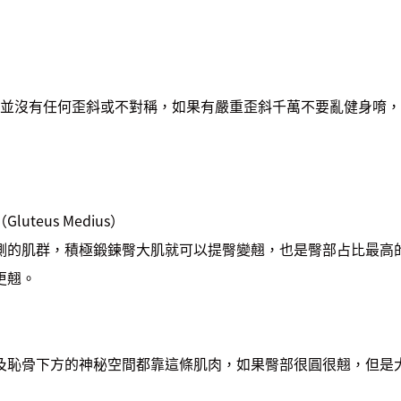
並沒有任何歪斜或不對稱，如果有嚴重歪斜千萬不要亂健身唷，
uteus Medius）
側的肌群，積極鍛鍊臀大肌就可以提臀變翹，也是臀部占比最高
更翹。
及恥骨下方的神秘空間都靠這條肌肉，如果臀部很圓很翹，但是