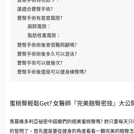
誰適合豐臀手術?
豐臀手術有甚麼風險?
麻醉風險：
脂肪栓塞風險：
豐臀手術術後會很難照顧嗎?
豐臀手術術後多久可以游泳?
豐臀手術可以做幾次?
豐臀手術後還是可以健身練臀嗎?
蜜桃臀輕鬆Get? 女醫師『完美翹臀密技』大
羨慕維多利亞祕密中超模們的絕美蜜桃臀嗎? 妳只要每天只
的發問了，首先還是要從健身的角度看看一顆完美的翹臀怎