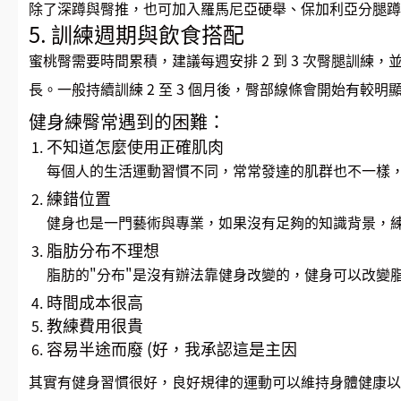
除了深蹲與臀推，也可加入羅馬尼亞硬舉、保加利亞分腿蹲
5. 訓練週期與飲食搭配
蜜桃臀需要時間累積，建議每週安排 2 到 3 次臀腿訓
長。一般持續訓練 2 至 3 個月後，臀部線條會開始有
健身練臀常遇到的困難：
不知道怎麼使用正確肌肉
每個人的生活運動習慣不同，常常發達的肌群也不一樣
練錯位置
健身也是一門藝術與專業，如果沒有足夠的知識背景，
脂肪分布不理想
脂肪的"分布"是沒有辦法靠健身改變的，健身可以改變
時間成本很高
教練費用很貴
容易半途而廢 (好，我承認這是主因
其實有健身習慣很好，良好規律的運動可以維持身體健康以