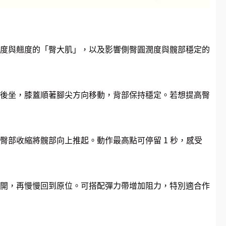
度與翹度的「臀大肌」，以及影響側臀圓潤度與髖部穩定的
後坐，膝蓋順著腳尖方向移動，背部保持穩定。若想提高臀
部收縮將髖部向上推起。動作最高點可停留 1 秒，感受
開，再慢慢回到原位。可搭配彈力帶增加阻力，特別適合作