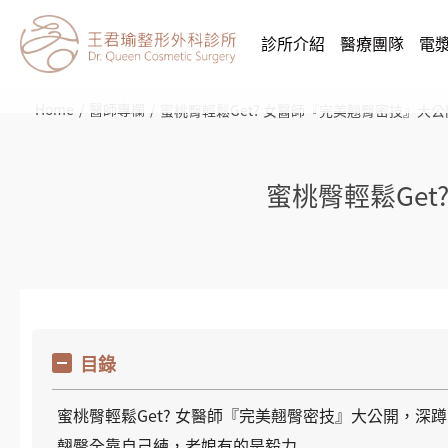
診所介紹
醫療團隊
電
Home
醫師專欄
蜜桃臀輕鬆Get? 女醫師『完美翹臀密技』大
蜜桃臀輕鬆Ge
目錄
蜜桃臀輕鬆Get? 女醫師『完美翹臀密技』大公開，深
翹臀全靠自己練，老娘有的是毅力