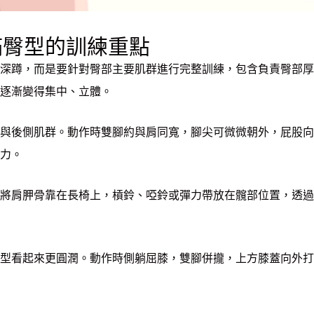
滿臀型的訓練重點
深蹲，而是要針對臀部主要肌群進行完整訓練，包含負責臀部厚
逐漸變得集中、立體。
與後側肌群。動作時雙腳約與肩同寬，腳尖可微微朝外，屁股向
力。
將肩胛骨靠在長椅上，槓鈴、啞鈴或彈力帶放在髖部位置，透過臀
型看起來更圓潤。動作時側躺屈膝，雙腳併攏，上方膝蓋向外打