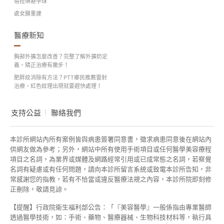
蓓菈琳避孕球
處女膜重建
醫療新知
胸部外擴怎麼改善？完整了解外擴奶定
義，矯正治療有撇步！
肥胖紋消除有方法？PTT鄉民推薦雷射
治療，紅色紋理出現就要趕快處理！
支持公益
聯絡我們
本診所網站內所有案例皆與病患簽署同意書，徵求病患同意後在網站內
供網友做為參考；另外，網站中所有使用手術項目或任何醫學美容療程
項目之名詞，為業界或媒體及網路經常引用或已成常態之名詞，若察覺
名詞有疑慮或有任何問題，請向本診所留言系統或致電本診所告知，非
常感謝您的指教，若有不恰當或違反醫療法規之內容，本診所院即刻修
正刪除，敬請見諒。
【提醒】行政院衛生福利部公告：「『美容醫學』一般係指由專業醫師
透過醫學技術，如：手術、藥物、醫療器械、生物科技材料等，執行具