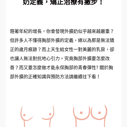
奶定義，矯正治療有撇步！
隨著年紀的增長，你會發現外擴奶似乎越來越嚴重？
但許多人不懂得胸部外擴的定義，總以為那是無法矯
正的歲月痕跡？而上天生給女性一對美麗的乳房，卻
也讓人無法對抗地心引力。究竟胸部外擴要怎麼改
善？而又要怎麼做才能永保胸部的青春彈性? 關於胸
部外擴的正確知識與預防方法請繼續往下看！