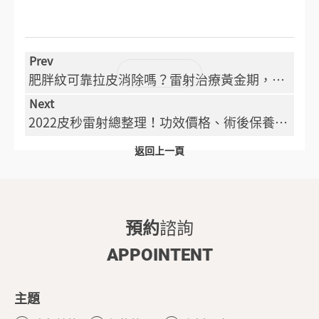
肥胖紋可靠拉皮消除嗎？雷射治療黃金期，紅
色紋理出現就得當心！
2022皮秒雷射總整理！功效價格、術後保養到
副作用的缺點一篇指南！
返回上一頁
預約
諮詢
APPOINTENT
主題