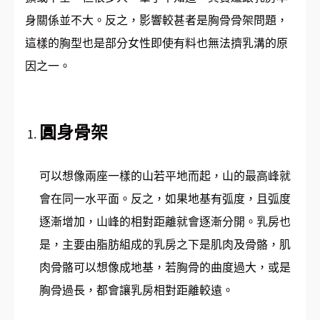
身關係並不大。反之，影響較甚者是胸骨骨架問題，
這樣的胸型也是部分女性即使有料也無法擠乳溝的原
因之一。
圓身骨架
可以想像兩座一樣的山若平地而起，山的最高峰就
會在同一水平面。反之，如果地基有弧度，且弧度
逐漸增加，山峰的相對距離就會逐漸分開。乳房也
是，主要由脂肪組成的乳房之下是肌肉及骨骼，肌
肉骨骼可以想像成地基，若胸骨的曲度過大，或是
胸骨過長，都會讓乳房相對距離較遠。