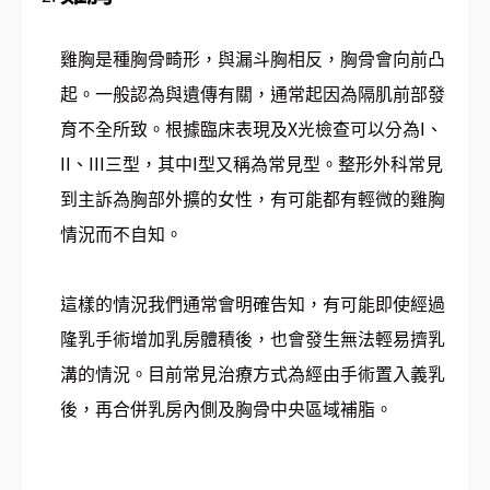
雞胸是種胸骨畸形，與漏斗胸相反，胸骨會向前凸
起。一般認為與遺傳有關，通常起因為隔肌前部發
育不全所致。根據臨床表現及X光檢查可以分為I、
II、III三型，其中I型又稱為常見型。整形外科常見
到主訴為胸部外擴的女性，有可能都有輕微的雞胸
情況而不自知。
這樣的情況我們通常會明確告知，有可能即使經過
隆乳手術增加乳房體積後，也會發生無法輕易擠乳
溝的情況。目前常見治療方式為經由手術置入義乳
後，再合併乳房內側及胸骨中央區域補脂。