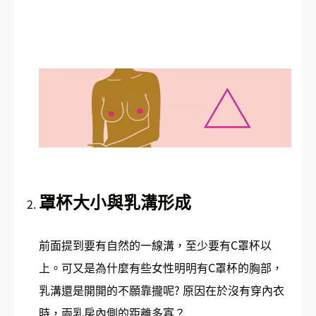
罩杯大小與乳溝形成
前面提到要有自然的一線溝，至少要有C罩杯以
上。可又是為什麼有些女性明明有C罩杯的胸部，
乳溝還是開開的不願靠攏呢? 原因在於沒有穿內衣
時，兩乳房內側的距離多寡？