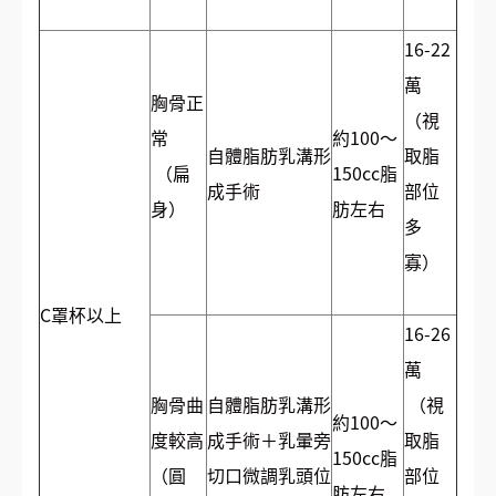
16-22
萬
胸骨正
（視
常
約100～
自體脂肪乳溝形
取脂
（扁
150cc脂
成手術
部位
身）
肪左右
多
寡）
C罩杯以上
16-26
萬
胸骨曲
自體脂肪乳溝形
（視
約100～
度較高
成手術＋乳暈旁
取脂
150cc脂
（圓
切口微調乳頭位
部位
肪左右