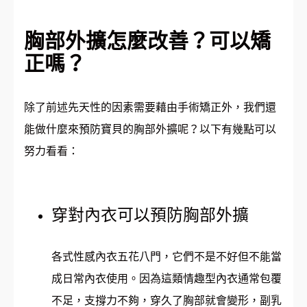
胸部外擴怎麼改善？可以矯
正嗎？
除了前述先天性的因素需要藉由手術矯正外，我們還
能做什麼來預防寶貝的胸部外擴呢？以下有幾點可以
努力看看：
穿對內衣可以預防胸部外擴
各式性感內衣五花八門，它們不是不好但不能當
成日常內衣使用。因為這類情趣型內衣通常包覆
不足，支撐力不夠，穿久了胸部就會變形，副乳