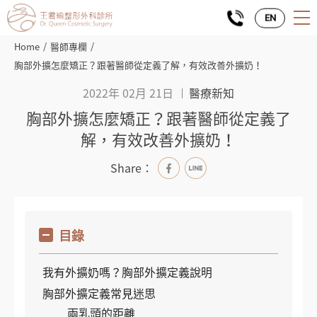
EN
Home
醫師專欄
胸部外擴怎麼矯正？跟著醫師從定義了解，有效改善外擴奶！
2022年 02月 21日
醫療新知
胸部外擴怎麼矯正？跟著醫師從定義了
解，有效改善外擴奶！
Share：
目錄
我有外擴奶嗎？胸部外擴定義說明
胸部外擴定義常見迷思
兩乳頭的距離