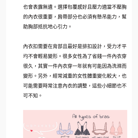
也會表露無遺。選擇包覆感好且壓力適當不壓胸
的內衣很重要，肩帶部分也必須有懸吊能力，幫
助胸部抵抗地心引力。
內衣扣需要在背部且最好是排扣設計，受力才平
均不會輕易變形。很多女性為了省錢一件內衣穿
很久，其實一件內衣穿一年就有可能因為洗滌而
變形。另外，經常減重的女性體重變化較大，也
可能需要時常注意內衣的調整，這些小細節也不
可不知。