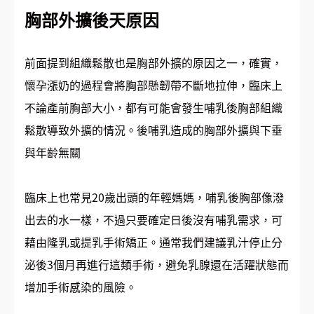
胸部外擴後天原因
前面提到組織鬆散也是胸部外擴的原因之一，確實，
懷孕漲奶的過程會將胸部懸韌帶不斷地拉伸，臨床上
不論產前胸部大小，都有可能會發生哺乳後胸部組織
鬆散導致外擴的情況。後哺乳造成的胸部外擴與下垂
與年齡無關
臨床上也常見20歲出頭的年輕媽媽，哺乳後胸部像潑
出去的水一樣，不過只要確定日後沒有哺乳需求，可
藉由隆乳或提乳手術矯正。通常我們建議乳汁停止分
泌後3個月再進行這類手術，避免乳腺還在活躍狀態而
增加手術感染的風險。