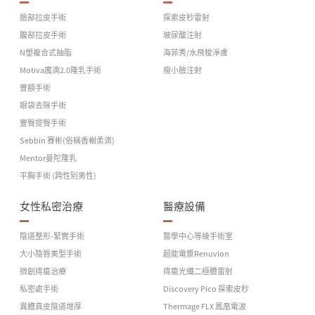
臉部拉皮手術
探索皮秒雷射
腹部拉皮手術
玻尿酸注射
N塑複合式抽脂
海菲秀/水飛梭淨膚
Motiva魔滴2.0隆乳手術
瘦小臉注射
豐額手術
眼袋去除手術
豐臀提臀手術
Sebbin 賽彬(俗稱香榭柔滴)
Mentor曼陀隆乳
平胸手術 (跨性別男性)
女性私密治療
醫療設備
陰道整形-緊實手術
醫學中心等級手術室
大小陰唇美型手術
超能電漿Renuvion
微創痔瘡治療
痔瘡光纖二極體雷射
私密處手術
Discovery Pico 探索皮秒
異體真皮陰道增厚
Thermage FLX 鳳凰電波