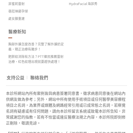
菲蜜莉雷射
HydraFacial 海菲秀
蓓菈琳避孕球
處女膜重建
醫療新知
胸部外擴怎麼改善？完整了解外擴奶定
義，矯正治療有撇步！
肥胖紋消除有方法？PTT鄉民推薦雷射
治療，紅色紋理出現就要趕快處理！
支持公益
聯絡我們
本診所網站內所有案例皆與病患簽署同意書，徵求病患同意後在網站內
供網友做為參考；另外，網站中所有使用手術項目或任何醫學美容療程
項目之名詞，為業界或媒體及網路經常引用或已成常態之名詞，若察覺
名詞有疑慮或有任何問題，請向本診所留言系統或致電本診所告知，非
常感謝您的指教，若有不恰當或違反醫療法規之內容，本診所院即刻修
正刪除，敬請見諒。