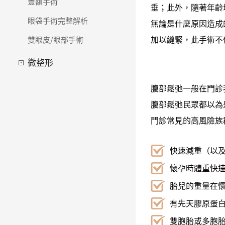
豐額手術
垂；此外，隨著年齡
眼袋手術完整解析
無論是什麼原因造成
加以縫緊，此手術不
雙眼皮/眼部手術
微整形
腹部鬆弛一般在門診
腹部鬆弛民眾都以為
門診常見的高風險族
快速減重（以
懷孕時體重快
胎兒的重量在
有先天膠原蛋
雙胞胎或多胞