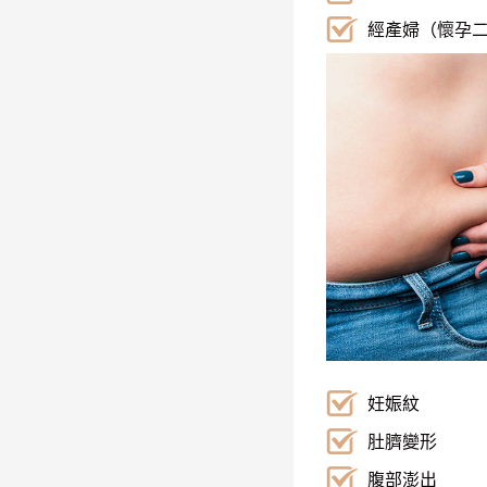
經產婦（懷孕
妊娠紋
肚臍變形
腹部澎出