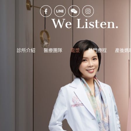
診所介紹
醫療團隊
電漿
熱門療程
產後媽