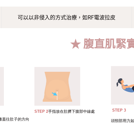
可以以非侵入的方式治療，如RF電波拉皮
★ 腹直肌緊
STEP 3
STEP 2
手指放在肚臍下腹部中線處
膝蓋往肚子的方向
頭頸部用力