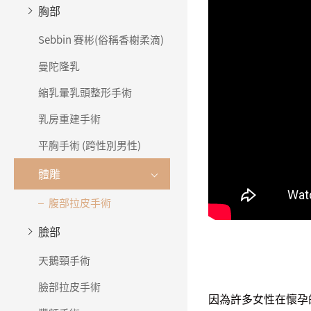
胸部
Sebbin 賽彬(俗稱香榭柔滴)
曼陀隆乳
縮乳暈乳頭整形手術
乳房重建手術
平胸手術 (跨性別男性)
體雕
腹部拉皮手術
臉部
天鵝頸手術
臉部拉皮手術
因為許多女性在懷孕