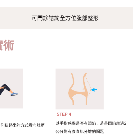
可門診諮詢全方位腹部整形
實術
STEP 4
以手指感覺是否有凹陷，若是凹陷超過2
如仰臥起坐的方式看向肚臍
公分則有腹直肌分離的問題