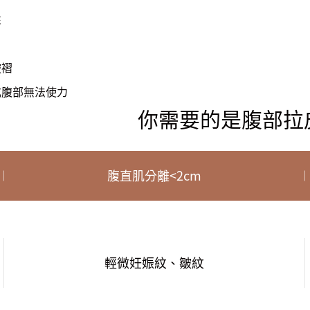
性
皺褶
成腹部無法使力
你需要的是腹部拉
腹直肌分離<2cm
輕微妊娠紋、皺紋