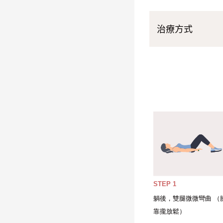
治療方式
STEP 1
躺後，雙腿微微彎曲 （
靠攏放鬆）