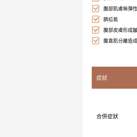
腹部肌膚無彈
臍疝氣
腹部皮膚形成
腹直肌分離造
症狀
合併症狀