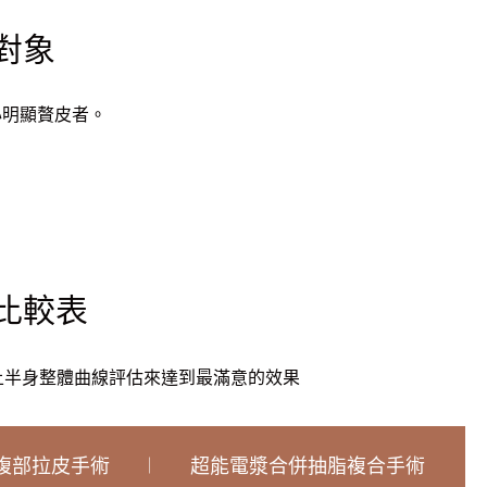
對象
心明顯贅皮者。
。
。
比較表
上半身整體曲線評估來達到最滿意的效果
腹部拉皮手術
超能電漿合併抽脂複合手術