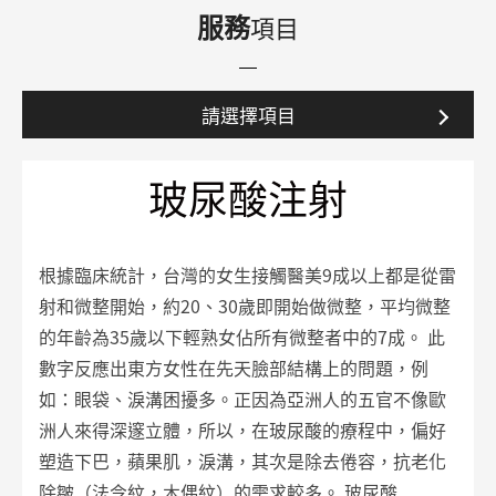
服務
項目
請選擇項目
玻尿酸注射
根據臨床統計，台灣的女生接觸醫美9成以上都是從雷
射和微整開始，約20、30歲即開始做微整，平均微整
的年齡為35歲以下輕熟女佔所有微整者中的7成。
此
數字反應出東方女性在先天臉部結構上的問題，例
如：眼袋、淚溝困擾多。正因為亞洲人的五官不像歐
洲人來得深邃立體，所以，在玻尿酸的療程中，偏好
塑造下巴，蘋果肌，淚溝，其次是除去倦容，抗老化
除皺（法令紋，木偶紋）的需求較多。
玻尿酸