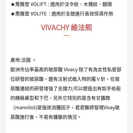
★喬雅登 VOLIFT : 適用於法令紋、木偶紋、額頭
★喬雅登 VOLITE : 適用於全臉進行長效保濕作用
VIVACHY 維法熙
產地:法國 。
歐洲市佔率最高的玻尿酸 Vivacy 除了有為女性私密部
位研發的玻尿酸，還有注射式植入物的魔Ｖ針，在玻
尿酸連結的研發增強了支撐力;可以塑造出有如手術般
的精緻鼻型和下巴、另外它特別的是含有甘露醇
（mannitol)是強效消腫因子，君君醫師發現Vivay玻
尿酸施打後，不易有腫脹的情況。