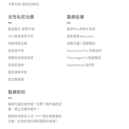
平胸手術 (跨性別男性)
女性私密治療
醫療設備
陰道整形-緊實手術
醫學中心等級手術室
大小陰唇美型手術
超能電漿Renuvion
微創痔瘡治療
痔瘡光纖二極體雷射
私密處手術
Discovery Pico 探索皮秒
異體真皮陰道增厚
Thermage FLX 鳳凰電波
菲蜜莉雷射
HydraFacial 海菲秀
蓓菈琳避孕球
處女膜重建
醫療新知
胸部外擴怎麼改善？完整了解外擴奶定
義，矯正治療有撇步！
肥胖紋消除有方法？PTT鄉民推薦雷射
治療，紅色紋理出現就要趕快處理！