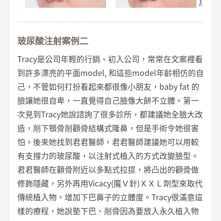
玻尿酸注射案例二
Tracy是公司年輕的行銷、初入公司，常常在文案裡看
到許多漂亮的平面model, 和這些model年齡相仿的自
己，不管如何打扮看起來都很像小朋友，baby fat 的
臉讓她很自卑，一直覺得自己臉像大餅不立體。第一
次見到Tracy她說諮詢了很多診所，都建議她全臉大改
造，削下顎骨削顴骨結構式隆鼻，但是手術令她很害
怕。後來她找到君君醫師，君君醫師建議她可以用較
有支撐力的玻尿酸，以注射式植入的方式改變臉型。
君君醫師在顴骨附近以多點式拉提，將凸出的顴骨做
修飾隱藏，另外再用Vicacy(魔Ｖ針)ＸＸＬ劑型來取代
傳統植入物，增加下巴鼻子的立體度。Tracy很滿意這
樣的療程，她說墊下巴、削骨因為要放入永久植入物