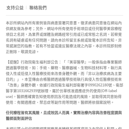
支持公益
聯絡我們
本診所網站內所有案例皆與病患簽署同意書，徵求病患同意後在網站內
供網友做為參考；另外，網站中所有使用手術項目或任何醫學美容療程
項目之名詞，為業界或媒體及網路經常引用或已成常態之名詞，若察覺
名詞有疑慮或有任何問題，請向本診所留言系統或致電本診所告知，非
常感謝您的指教，若有不恰當或違反醫療法規之內容，本診所院即刻修
正刪除，敬請見諒。
【提醒】行政院衛生福利部公告：「『美容醫學』一般係指由專業醫師
透過醫學技術，如：手術、藥物、醫療器械、生物科技材料等，執行具
侵入性或低侵入性醫療技術來改善身體外觀，而『非以治療疾病為主要
目的』」。本宣傳由合格醫師透過醫學技術執行具侵入性低醫療技術來
「改善」身體外觀，依據行政院衛生福利部衛署字0990262180號、衛部
醫字第1031662939號辦理，屬於仿單核准適應症外的使用(Off-label
use)，醫師應確實告知使用原因及可能造成的風險，並取得其同意始得
使用：有關適應症、禁忌症等副作用等問題，醫師將依個案說明。
任何療程皆有其風險，且成效因人而異，實際治療內容與改善程度請與
醫師面對面評估
本網站禁止任何網際網路服務業者轉錄其網路資訊之內容供人點閱，但