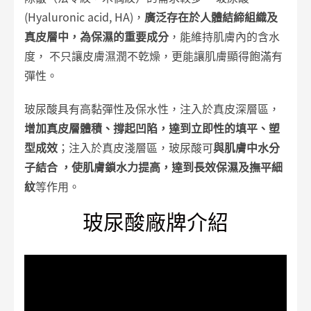
光療護膚
(Hyaluronic acid, HA)，
廣泛存在於人體結締組織及
真皮層中，為保濕的重要成分
，能維持肌膚內的含水
探索皮秒雷射
度，
不只讓皮膚濕潤不乾燥，更能讓肌膚顯得飽滿有
海菲秀/水飛梭淨膚
彈性。
肉毒
玻尿酸具有高黏彈性及保水性，注入於真皮深層區，
肉毒注射
增加真皮層體積、撐起凹陷，達到立即性的填平、塑
型成效
；注入於真皮淺層區，玻尿酸可
與肌膚中水分
玻尿酸
子結合 ，使肌膚鎖水力提高，達到長效保濕及撫平細
玻尿酸注射
紋
等作用。
艾麗斯精靈針
玻尿酸廠牌介紹
艾麗斯