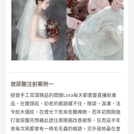
玻尿酸注射案例一
經營手工耳環精品的闆娘Lora每天都需要直播新產
品，在鏡頭前，初老的痕跡藏不住，眼袋，淚溝，法
令紋木偶紋，在燈光下愈來愈難掩飾，而年初剛剛施
打玻尿酸完想藉此遮住黑眼圈改善疲態，反而這半年
來每次笑都會有一條毛毛蟲的痕跡。另外是她最在意