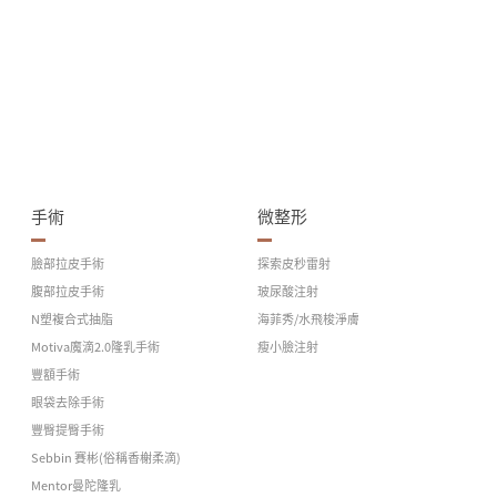
手術
微整形
臉部拉皮手術
探索皮秒雷射
腹部拉皮手術
玻尿酸注射
N塑複合式抽脂
海菲秀/水飛梭淨膚
Motiva魔滴2.0隆乳手術
瘦小臉注射
豐額手術
眼袋去除手術
豐臀提臀手術
Sebbin 賽彬(俗稱香榭柔滴)
Mentor曼陀隆乳