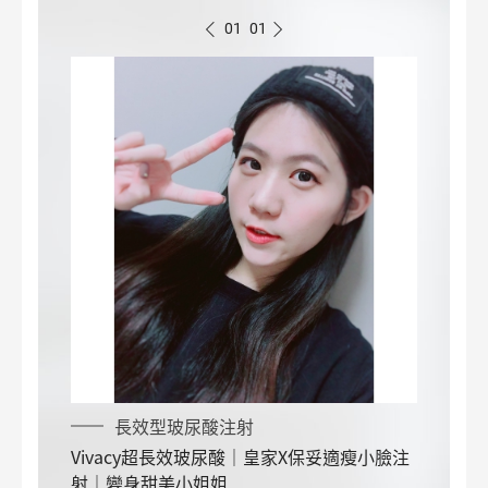
01
01
長效型玻尿酸注射
Vivacy超長效玻尿酸｜皇家X保妥適瘦小臉注
射｜變身甜美小姐姐