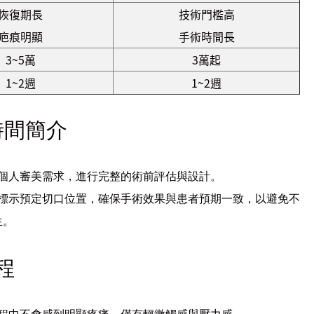
恢復期長
技術門檻高
疤痕明顯
手術時間長
3~5萬
3萬起
1~2週
1~2週
時間簡介
個人審美需求，進行完整的術前評估與設計。
標示預定切口位置，確保手術效果與患者預期一致，以避免不
生。
程