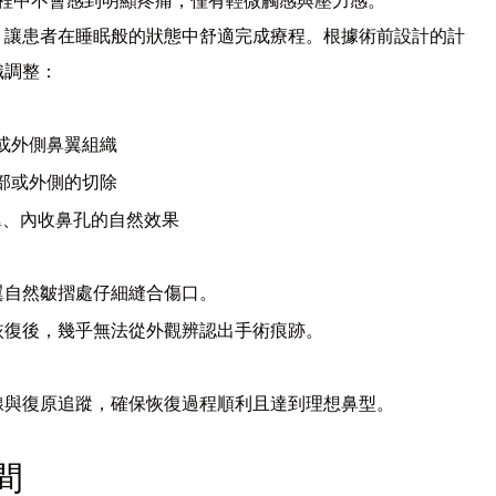
程中不會感到明顯疼痛，僅有輕微觸感與壓力感。
，讓患者在睡眠般的狀態中舒適完成療程。根據術前設計的計
織調整：
或外側鼻翼組織
部或外側的切除
翼、內收鼻孔的自然效果
翼自然皺摺處仔細縫合傷口。
恢復後，幾乎無法從外觀辨認出手術痕跡。
線與復原追蹤，確保恢復過程順利且達到理想鼻型。
間