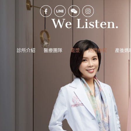
診所介紹
醫療團隊
電漿
熱門療程
產後媽