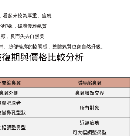
移，看起來較為厚重、疲憊
」的印象，破壞優雅氣質
明顯，反而失去自然美
神、臉部輪廓的協調感，整體氣質也會自然升級。
恢復期與價格比較分析
外開縮鼻翼
隱痕縮鼻翼
鼻翼外側
鼻翼臉頰交界
鼻翼肥厚者
所有對象
改變鼻孔型狀
近無疤痕
大幅調整鼻型
可大幅調整鼻型