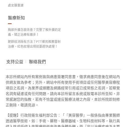
處女膜重建
醫療新知
胸部外擴怎麼改善？完整了解外擴奶定
義，矯正治療有撇步！
肥胖紋消除有方法？PTT鄉民推薦雷射
治療，紅色紋理出現就要趕快處理！
支持公益
聯絡我們
本診所網站內所有案例皆與病患簽署同意書，徵求病患同意後在網站內
供網友做為參考；另外，網站中所有使用手術項目或任何醫學美容療程
項目之名詞，為業界或媒體及網路經常引用或已成常態之名詞，若察覺
名詞有疑慮或有任何問題，請向本診所留言系統或致電本診所告知，非
常感謝您的指教，若有不恰當或違反醫療法規之內容，本診所院即刻修
正刪除，敬請見諒。
【提醒】行政院衛生福利部公告：「『美容醫學』一般係指由專業醫師
透過醫學技術，如：手術、藥物、醫療器械、生物科技材料等，執行具
侵入性或低侵入性醫療技術來改善身體外觀，而『非以治療疾病為主要