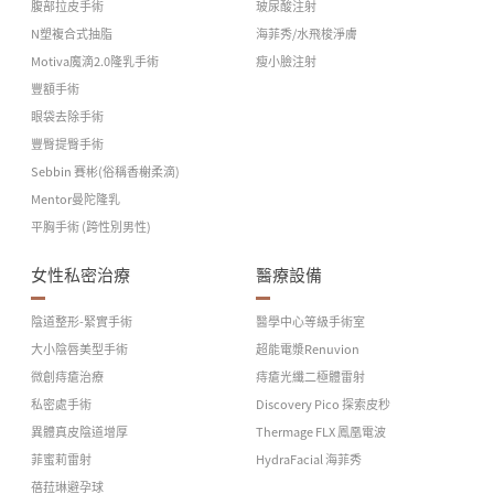
腹部拉皮手術
玻尿酸注射
N塑複合式抽脂
海菲秀/水飛梭淨膚
Motiva魔滴2.0隆乳手術
瘦小臉注射
豐額手術
眼袋去除手術
豐臀提臀手術
Sebbin 賽彬(俗稱香榭柔滴)
Mentor曼陀隆乳
平胸手術 (跨性別男性)
女性私密治療
醫療設備
陰道整形-緊實手術
醫學中心等級手術室
大小陰唇美型手術
超能電漿Renuvion
微創痔瘡治療
痔瘡光纖二極體雷射
私密處手術
Discovery Pico 探索皮秒
異體真皮陰道增厚
Thermage FLX 鳳凰電波
菲蜜莉雷射
HydraFacial 海菲秀
蓓菈琳避孕球