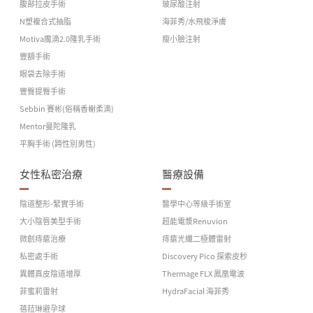
腹部拉皮手術
玻尿酸注射
N塑複合式抽脂
海菲秀/水飛梭淨膚
Motiva魔滴2.0隆乳手術
瘦小臉注射
豐額手術
眼袋去除手術
豐臀提臀手術
Sebbin 賽彬(俗稱香榭柔滴)
Mentor曼陀隆乳
平胸手術 (跨性別男性)
女性私密治療
醫療設備
陰道整形-緊實手術
醫學中心等級手術室
大小陰唇美型手術
超能電漿Renuvion
微創痔瘡治療
痔瘡光纖二極體雷射
私密處手術
Discovery Pico 探索皮秒
異體真皮陰道增厚
Thermage FLX 鳳凰電波
菲蜜莉雷射
HydraFacial 海菲秀
蓓菈琳避孕球