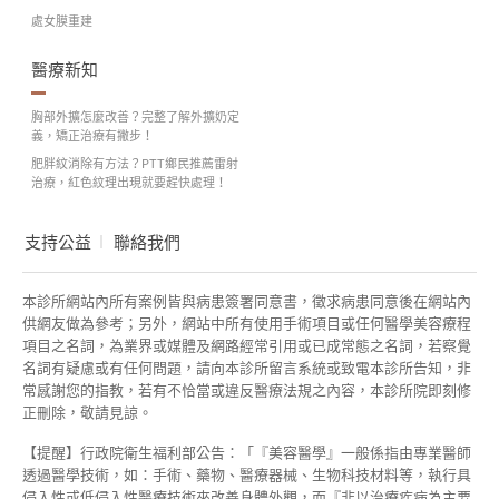
處女膜重建
醫療新知
胸部外擴怎麼改善？完整了解外擴奶定
義，矯正治療有撇步！
肥胖紋消除有方法？PTT鄉民推薦雷射
治療，紅色紋理出現就要趕快處理！
支持公益
聯絡我們
本診所網站內所有案例皆與病患簽署同意書，徵求病患同意後在網站內
供網友做為參考；另外，網站中所有使用手術項目或任何醫學美容療程
項目之名詞，為業界或媒體及網路經常引用或已成常態之名詞，若察覺
名詞有疑慮或有任何問題，請向本診所留言系統或致電本診所告知，非
常感謝您的指教，若有不恰當或違反醫療法規之內容，本診所院即刻修
正刪除，敬請見諒。
【提醒】行政院衛生福利部公告：「『美容醫學』一般係指由專業醫師
透過醫學技術，如：手術、藥物、醫療器械、生物科技材料等，執行具
侵入性或低侵入性醫療技術來改善身體外觀，而『非以治療疾病為主要